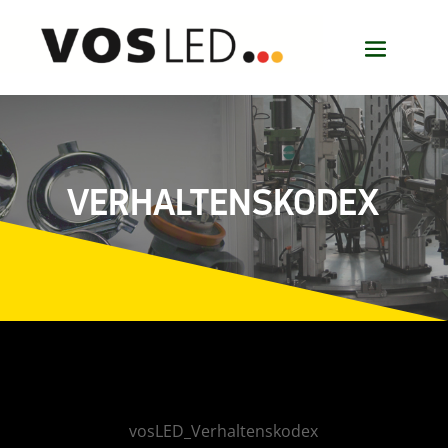
VERHALTENSKODEX
vosLED_Verhaltenskodex