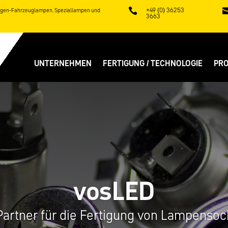
+49 (0) 36253
logen-Fahrzeuglampen, Speziallampen und

3663
UNTERNEHMEN
FERTIGUNG / TECHNOLOGIE
PR
vosLED
 Partner für die Fertigung von Lampensoc