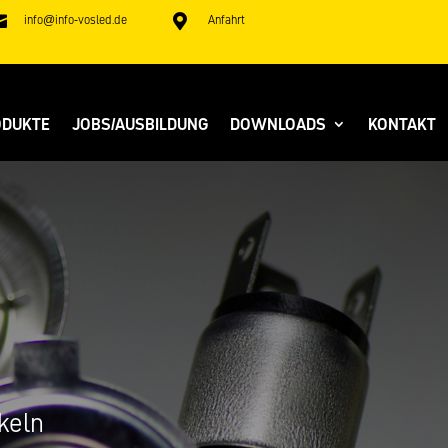
info@info-vosled.de
Anfahrt


ODUKTE
JOBS/AUSBILDUNG
DOWNLOADS
KONTAKT
keln