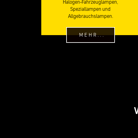
Halogen-Fahrzeuglampen,
Speziallampen und
Allgebrauchslampen.
MEHR...