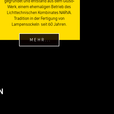
gegründet und entstand aus dem Glüso-
Werk, einem ehemaligen Betrieb des
Lichttechnischen Kombinates NARVA.
Tradition in der Fertigung von
Lampensockeln seit 60 Jahren.
MEHR...
N